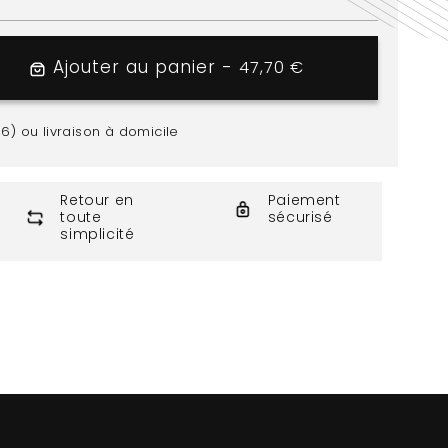
Ajouter au panier -
47,70 €
Prix h
r
56) ou livraison à domicile
on
Retour en
Paiement
toute
sécurisé
simplicité