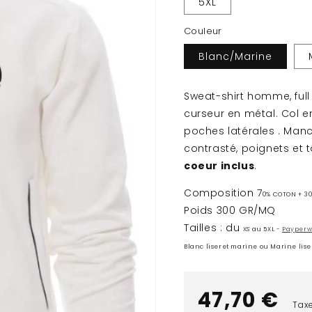
5XL
Couleur
Blanc/Marine
Sweat-shirt homme, full
curseur en métal. Col e
poches latérales . Man
contrasté, poignets et t
coeur inclus
.
Composition 7
0% COTON + 30
Poids 300 GR/MQ
Tailles : du
XS au 5XL
-
Payperwe
Blanc liseret marine ou Marine lise
Prix
47,70 €
Taxe