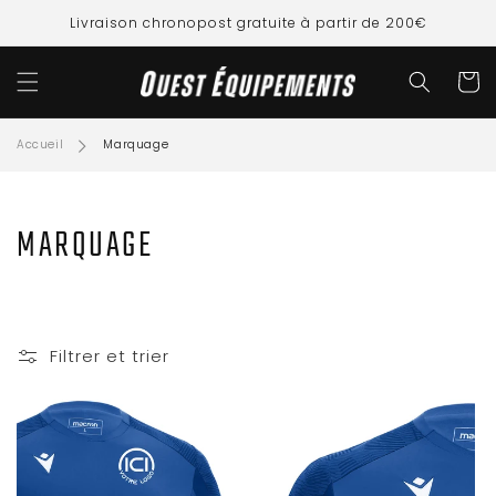
ET
PASSER
Livraison chronopost gratuite à partir de 200€
AU
CONTENU
Panier
Accueil
Marquage
C
MARQUAGE
O
L
Filtrer et trier
L
E
C