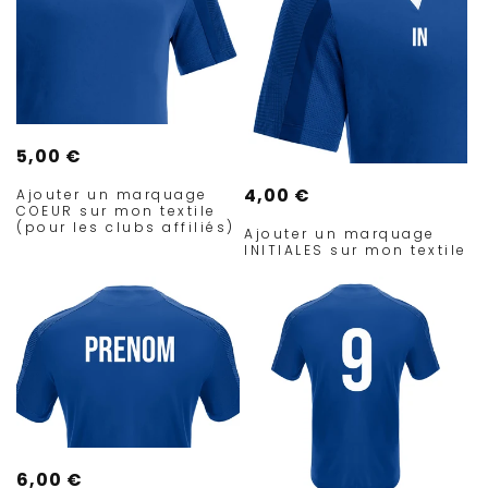
T
I
O
Prix
5,00 €
N
habituel
Prix
4,00 €
Ajouter un marquage
COEUR sur mon textile
habituel
:
(pour les clubs affiliés)
Ajouter un marquage
INITIALES sur mon textile
Prix
6,00 €