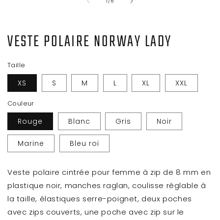
de
1
/
6
VESTE POLAIRE NORWAY LADY
Taille
XS
S
M
L
XL
XXL
Couleur
Rouge
Blanc
Gris
Noir
Marine
Bleu roi
Veste polaire cintrée pour femme à zip de 8 mm en
plastique noir, manches raglan, coulisse réglable à
la taille, élastiques serre-poignet, deux poches
avec zips couverts, une poche avec zip sur le