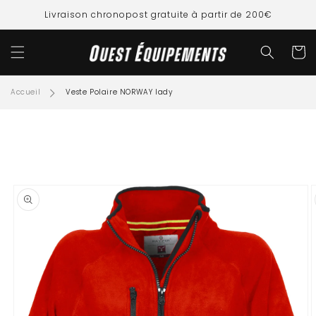
ET
PASSER
Livraison chronopost gratuite à partir de 200€
AU
CONTENU
Panier
Accueil
Veste Polaire NORWAY lady
SSER AUX
FORMATIONS
ODUITS