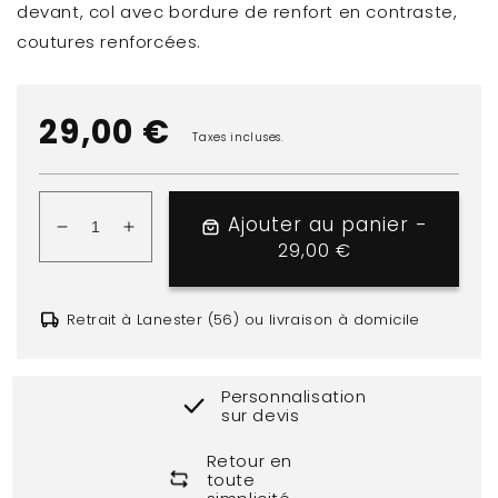
devant, col avec bordure de renfort en contraste,
coutures renforcées.
Prix
29,00 €
Taxes incluses.
habituel
Ajouter au panier -
Réduire
Augmenter
29,00 €
Prix habituel
la
la
quantité
quantité
de
de
Retrait à Lanester (56) ou livraison à domicile
Veste
Veste
Polaire
Polaire
NORWAY
NORWAY
Personnalisation
lady
lady
sur devis
Retour en
toute