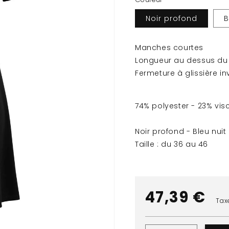
Noir profond
B
Manches courtes
Longueur au dessus du
Fermeture à glissière in
74% polyester - 23% vis
Noir profond - Bleu nuit
Taille : du 36 au 46
Prix
47,39 €
Tax
habituel