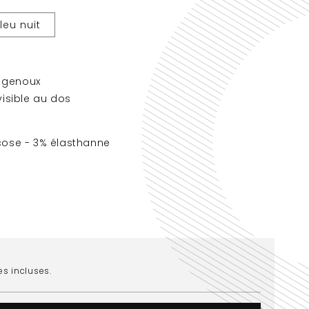
leu nuit
 genoux
visible au dos
cose - 3% élasthanne
es incluses.