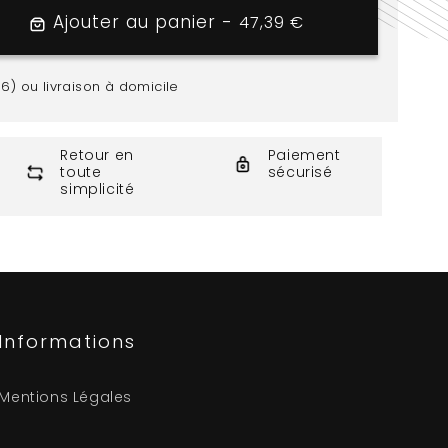
Ajouter au panier -
47,39 €
Prix h
r
56) ou livraison à domicile
on
Retour en
Paiement
toute
sécurisé
simplicité
Informations
Mentions Légales