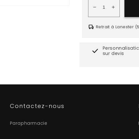
Réduire
Augmente
la
la
quantité
quantité
Retrait à Lanester (
de
de
ROBE
ROBE
camille
camille
Personnalisati
NEO
NEO
sur devis
BLU
BLU
Contactez-nous
Parapharmacie