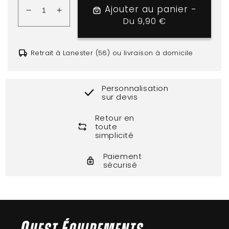
Ajouter au panier -
Réduire
Augmenter
Du 9,90 €
Prix habituel
la
la
quantité
quantité
de
de
Retrait à Lanester (56) ou livraison à domicile
Échelle
Échelle
de
de
vélocité
vélocité
Personnalisation
sur devis
Retour en
toute
simplicité
Paiement
sécurisé