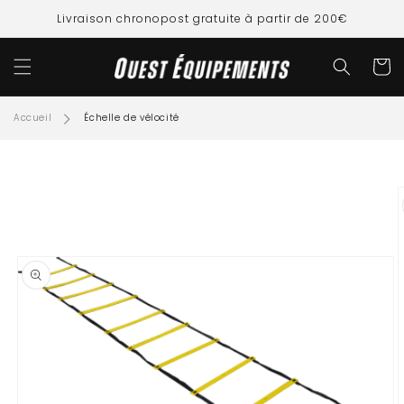
ET
PASSER
Livraison chronopost gratuite à partir de 200€
AU
CONTENU
Panier
Accueil
Échelle de vélocité
SSER AUX
FORMATIONS
ODUITS